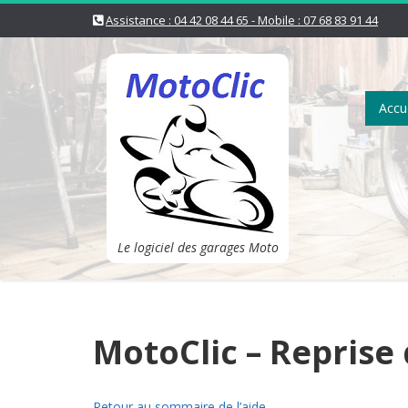
Assistance : 04 42 08 44 65 - Mobile : 07 68 83 91 44
Accue
Le logiciel des garages Moto
MotoClic – Reprise 
Retour au sommaire de l’aide