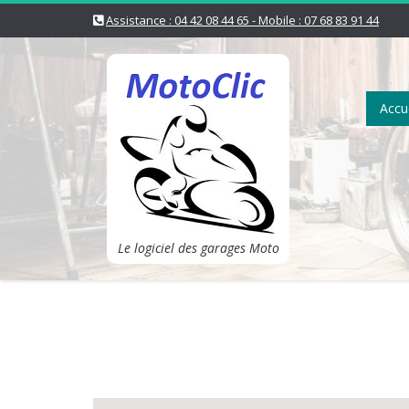
Assistance : 04 42 08 44 65 - Mobile : 07 68 83 91 44
Accue
Le logiciel des garages Moto